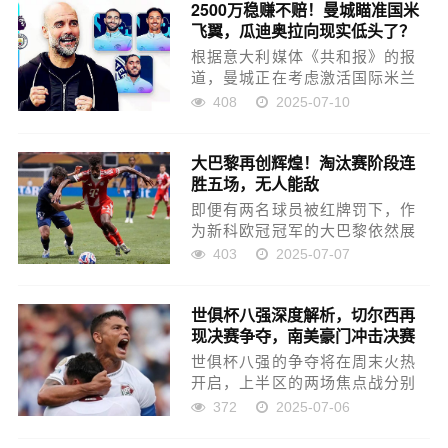
2500万稳赚不赔！曼城瞄准国米
飞翼，瓜迪奥拉向现实低头了？
根据意大利媒体《共和报》的报
道，曼城正在考虑激活国际米兰
后卫邓弗里斯的2500万欧元解约
408
2025-07-10
金条款，以此来增强球队的右路
防线。邓弗里斯是否真的...
大巴黎再创辉煌！淘汰赛阶段连
胜五场，无人能敌
即便有两名球员被红牌罚下，作
为新科欧冠冠军的大巴黎依然展
现出惊人的实力。北京时间7月6
403
2025-07-07
日凌晨，在世俱杯1/4决赛中，大
巴黎迎来了与拜仁的重...
世俱杯八强深度解析，切尔西再
现决赛争夺，南美豪门冲击决赛
席位
世俱杯八强的争夺将在周末火热
开启，上半区的两场焦点战分别
是切尔西对阵帕尔梅拉斯，以及
372
2025-07-06
利雅得新月迎战弗鲁米嫩塞。切
尔西将再次重演三年前的世俱...