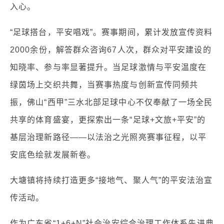
入心。
“足球搭台，平安唱戏”。赛事期间，累计发放宣传资料
2000余份，解答群众咨询67人次，群众对平安建设的
知晓率、参与率显著提升。当足球激情与平安温度在
绿茵场上交织共舞，当赛事热度与创新宣传同频共
振，佛山“西甲”三水北部足球中心不仅奉献了一场全民
共享的体育盛宴，更探索出一条“足球+文旅+平安”的
基层治理新路径——以法治之光照亮赛事征程，以平
安底色绘就发展新卷。
大塘镇将持续打造更多“接地气、聚人气”的平安法治宣
传活动。
作为广东省“1+6+N”社会治安综合治理工作体系先进典