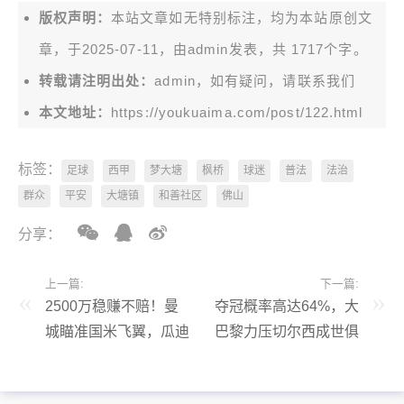
版权声明：
本站文章如无特别标注，均为本站原创文
章，于2025-07-11，由
admin
发表，共 1717个字。
转载请注明出处：
admin，如有疑问，请联系我们
本文地址：
https://youkuaima.com/post/122.html
标签：
足球
西甲
梦大塘
枫桥
球迷
普法
法治
群众
平安
大塘镇
和善社区
佛山
分享：
上一篇:
下一篇:
2500万稳赚不赔！曼
夺冠概率高达64%，大
城瞄准国米飞翼，瓜迪
巴黎力压切尔西成世俱
奥拉向现实低头了？
杯热门