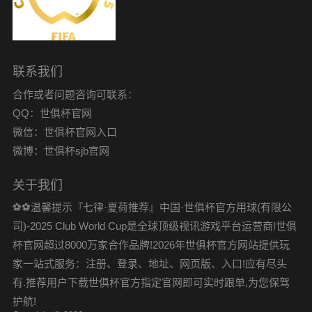
联系我们
合作或者问题咨询可联系：
QQ：世俱杯官网
微信：世俱杯官网入口
微博：世俱杯sjb官网
关于我们
⚽️⚽️温馨提示『七律·夏荷推荐』中国·世俱杯官方用球(有限公
司)-2025 Club World Cup是全球顶级视讯游戏平台运营商!世俱
杯官网超过8000万家合作品牌!2026年世俱杯官方网站提供玩
家一站式服务：注册、登录、地址、网页版、入口!应有尽头
有.推荐用户下载世俱杯官方指定官网即可实时跟单,为您保驾
护航!