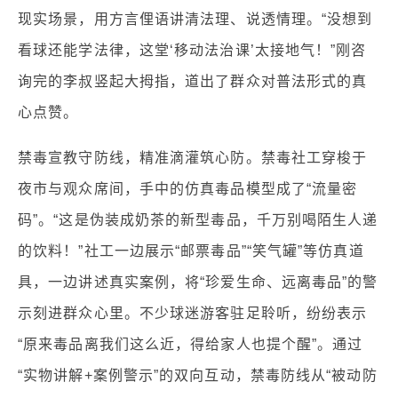
现实场景，用方言俚语讲清法理、说透情理。“没想到
看球还能学法律，这堂‘移动法治课’太接地气！”刚咨
询完的李叔竖起大拇指，道出了群众对普法形式的真
心点赞。
禁毒宣教守防线，精准滴灌筑心防。禁毒社工穿梭于
夜市与观众席间，手中的仿真毒品模型成了“流量密
码”。“这是伪装成奶茶的新型毒品，千万别喝陌生人递
的饮料！”社工一边展示“邮票毒品”“笑气罐”等仿真道
具，一边讲述真实案例，将“珍爱生命、远离毒品”的警
示刻进群众心里。不少球迷游客驻足聆听，纷纷表示
“原来毒品离我们这么近，得给家人也提个醒”。通过
“实物讲解+案例警示”的双向互动，禁毒防线从“被动防