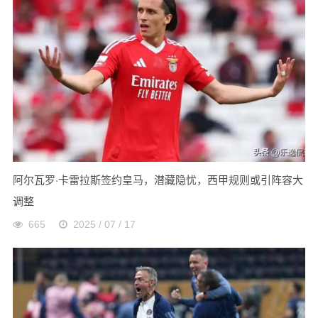
阿尔瓦罗·卡雷拉斯签约皇马，潜藏隐忧，西甲规则或引阵容大
调整
665
2025 / 07 / 17