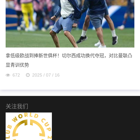
拿低级欧战到捧新世俱杯！切尔西成功换代夺冠，对比曼联凸
显青训优势
672
2025 / 07 / 16
关注我们