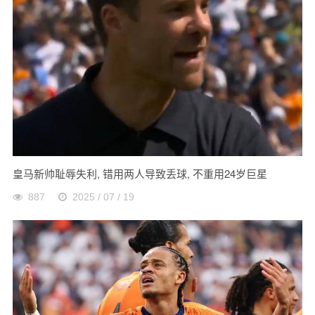
皇马新帅耻辱失利, 错用两人导致丢球, 不重用24岁巨星
887
2025 / 07 / 19