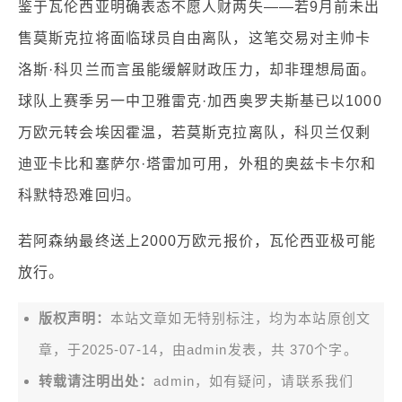
鉴于瓦伦西亚明确表态不愿人财两失——若9月前未出
售莫斯克拉将面临球员自由离队，这笔交易对主帅卡
洛斯·科贝兰而言虽能缓解财政压力，却非理想局面。
球队上赛季另一中卫雅雷克·加西奥罗夫斯基已以1000
万欧元转会埃因霍温，若莫斯克拉离队，科贝兰仅剩
迪亚卡比和塞萨尔·塔雷加可用，外租的奥兹卡卡尔和
科默特恐难回归。
若阿森纳最终送上2000万欧元报价，瓦伦西亚极可能
放行。
版权声明：
本站文章如无特别标注，均为本站原创文
章，于2025-07-14，由
admin
发表，共 370个字。
转载请注明出处：
admin，如有疑问，请联系我们