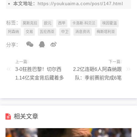
本文地址：
https://youkuaima.com/post/147.html
标签：
莫斯克拉
欧元
西甲
卡洛斯·科贝兰
埃因霍温
阿森纳
交易
瓦伦西亚
中卫
消息资讯
梅斯塔利亚
分享：
上一篇:
下一篇:
3-0狂胜巴黎！切尔西
2.2亿连砸6人阿森纳跟
1.14亿奖金背后藏着多
队：季前赛前完成6笔
少逆袭密码？
引援，23年来从未有
相关文章