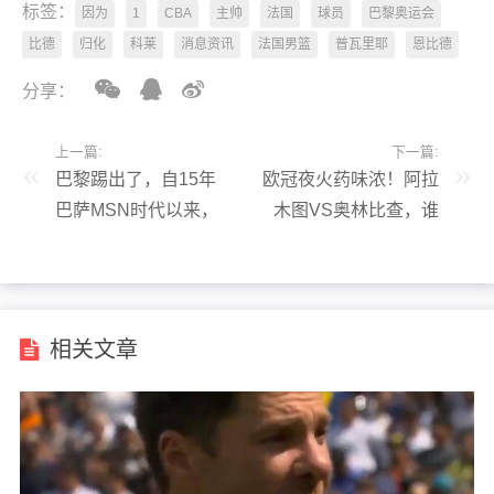
标签：
因为
1
CBA
主帅
法国
球员
巴黎奥运会
比德
归化
科莱
消息资讯
法国男篮
普瓦里耶
恩比德
分享：
上一篇:
下一篇:
巴黎踢出了，自15年
欧冠夜火药味浓！阿拉
巴萨MSN时代以来，
木图VS奥林比查，谁
足坛罕见的统治力
能在这场激战中笑傲？
相关文章