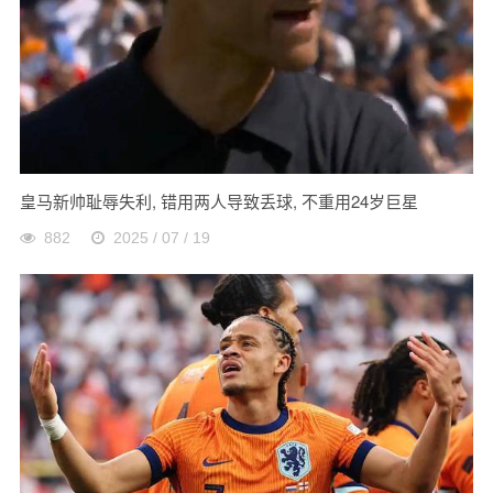
皇马新帅耻辱失利, 错用两人导致丢球, 不重用24岁巨星
882
2025 / 07 / 19