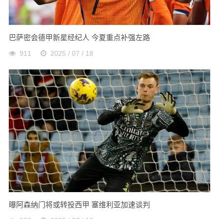
巴萨密会德甲新星经纪人 今夏重点补强左路
911
2025 / 07 / 18
曝阿森纳门将或转投西甲 塞维利亚加速谈判