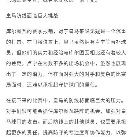
己的职业生涯，或者从此状态一落千丈。
皇马防线面临巨大挑战
库尔图瓦的赛季报销，对于皇马来说无疑是一个沉重
的打击。在门将位置上，皇马虽然拥有卢宁等替补球
员，但他们的实力和经验与库尔图瓦相比还有着较大
的差距。卢宁在为数不多的出场机会中，虽然也展现
出了一定的潜力，但在面对强大的对手和复杂的比赛
局面时，还难以承担起守护球门的重任。
在接下来的比赛中，皇马的防线将面临巨大的压力。
对手们很可能会抓住库尔图瓦缺阵的机会，加强对皇
马球门的攻击。而后防线上的其他球员，也需要承担
起更多的责任，提高防守的专注度和协作能力，以弥