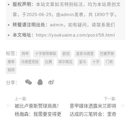
版权声明：
本站文章如无特别标注，均为本站原创文
章，于2025-06-29，由
admin
发表，共 1890个字。
转载请注明出处：
admin，如有疑问，请联系我们
本文地址：
https://youkuaima.com/post/58.html
标签：
西甲
十字韧带撕裂
欧冠
皇家马德里
巴塞罗那
赛季
马德里竞技
比赛
库尔图瓦
皇马
十字
门将
韧带
分享：
上一篇:
下一篇:
被比卢普斯赞球商高！
意甲媒体透露米兰即将
杨瀚森：我需要变得更
达成的三笔转会：里奇
快更强壮
接近官宣，莫拉塔已谈
好，佳夫的交易等球员