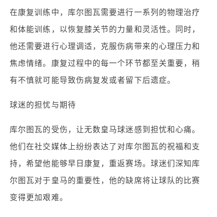
在康复训练中，库尔图瓦需要进行一系列的物理治疗
和体能训练，以恢复膝关节的力量和灵活性。同时，
他还需要进行心理调适，克服伤病带来的心理压力和
焦虑情绪。康复过程中的每一个环节都至关重要，稍
有不慎就可能导致伤病复发或者留下后遗症。
球迷的担忧与期待
库尔图瓦的受伤，让无数皇马球迷感到担忧和心痛。
他们在社交媒体上纷纷表达了对库尔图瓦的祝福和支
持，希望他能够早日康复，重返赛场。球迷们深知库
尔图瓦对于皇马的重要性，他的缺席将让球队的比赛
变得更加艰难。