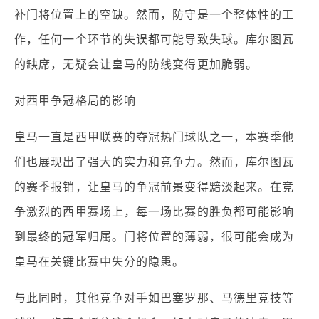
补门将位置上的空缺。然而，防守是一个整体性的工
作，任何一个环节的失误都可能导致失球。库尔图瓦
的缺席，无疑会让皇马的防线变得更加脆弱。
对西甲争冠格局的影响
皇马一直是西甲联赛的夺冠热门球队之一，本赛季他
们也展现出了强大的实力和竞争力。然而，库尔图瓦
的赛季报销，让皇马的争冠前景变得黯淡起来。在竞
争激烈的西甲赛场上，每一场比赛的胜负都可能影响
到最终的冠军归属。门将位置的薄弱，很可能会成为
皇马在关键比赛中失分的隐患。
与此同时，其他竞争对手如巴塞罗那、马德里竞技等