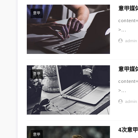
意甲
content
˃...
admin
意甲
content
˃...
admin
4次意
意甲