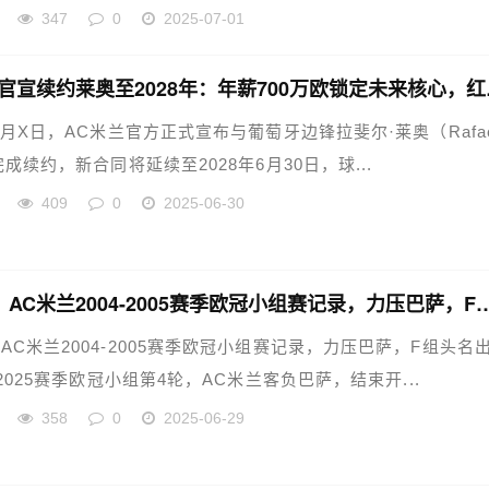
347
0
2025-07-01
AC米兰官宣
年X月X日，AC米兰官方正式宣布与葡萄牙边锋拉斐尔·莱奥（Rafae
完成续约，新合同将延续至2028年6月30日，球...
409
0
2025-06-30
【资料】AC米兰2004-2005赛季欧冠小组赛
AC米兰2004-2005赛季欧冠小组赛记录，力压巴萨，F组头名
4-2025赛季欧冠小组第4轮，AC米兰客负巴萨，结束开...
358
0
2025-06-29