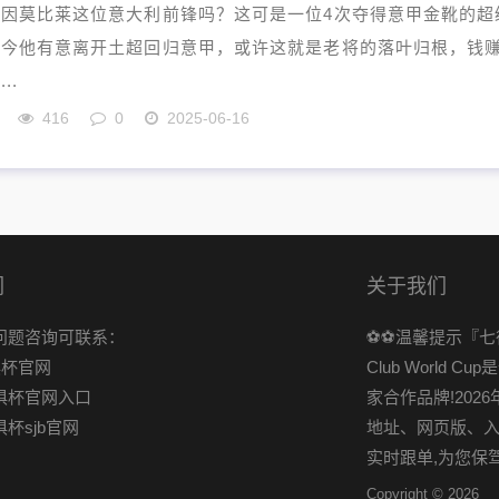
因莫比莱这位意大利前锋吗？这可是一位4次夺得意甲金靴的超
如今他有意离开土超回归意甲，或许这就是老将的落叶归根，钱
..
416
0
2025-06-16
们
关于我们
问题咨询可联系：
⚽️⚽️温馨提示『
俱杯官网
Club World
俱杯官网入口
家合作品牌!20
杯sjb官网
地址、网页版、入
实时跟单,为您保驾
Copyright © 2026