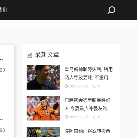
我们
最新文章
埃莫森，还想要丘库埃泽，目前正在询问价格
皇马新帅耻辱失利, 错用
23407ef0dc8d0c.jpeg"/
两人导致丢球, 不重用
24岁
2025-07-19
0
巴萨密会德甲新星经纪
人 今夏重点补强左路
自己的定位，最后选择了加盟博洛尼亚俱乐部
2025-07-18
0
803a004fbee6aa.jpeg"/
曝阿森纳门将或转投西