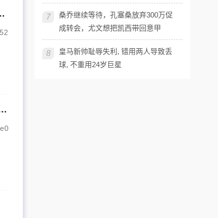
里奇接近官宣，莫拉塔已谈好，佳夫的交易等球员点头
桑乔继续等待，孔塞桑放弃300万促
7
成转会，尤文想把凯西带回意甲
b52822a54557c0d.jpeg"/
皇马新帅耻辱失利, 错用两人导致丢
8
球, 不重用24岁巨星
1700万欧元报价布鲁日左后卫德屈佩！布鲁日开价为2000万欧元加奖金
de00bc404f1c10.jpeg"/