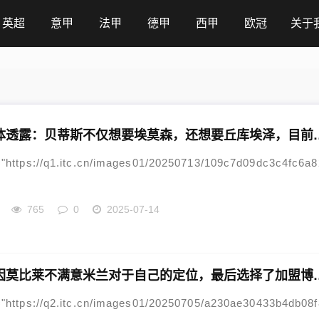
英超
意甲
法甲
德甲
西甲
欧冠
关于
意甲媒体透露：贝蒂斯不仅想要
="https://q1.itc.cn/images01/20250713/109c7d09dc3c4fc6a8
765
0
2025-07-14
意甲：因莫比莱不满意米兰对于
="https://q2.itc.cn/images01/20250705/a230ae30433b4db08f