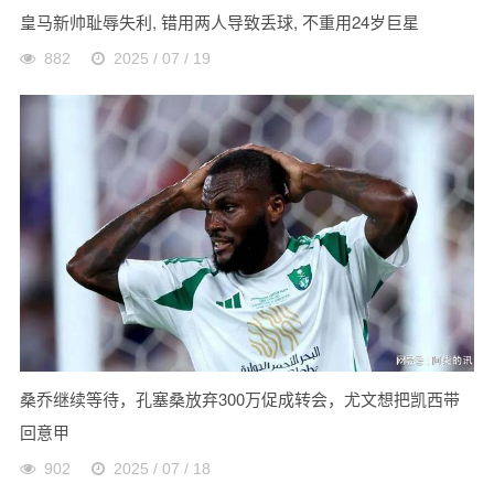
皇马新帅耻辱失利, 错用两人导致丢球, 不重用24岁巨星
882
2025 / 07 / 19
桑乔继续等待，孔塞桑放弃300万促成转会，尤文想把凯西带
回意甲
902
2025 / 07 / 18