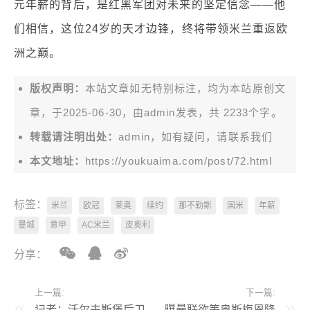
元年薪的背后，是红黑军团对未来的坚定信念——他
们相信，这位24岁的天才边锋，终将带领米兰重返欧
洲之巅。
版权声明：
本站文章如无特别标注，均为本站原创文
章，于2025-06-30，由
admin
发表，共 2233个字。
转载请注明出处：
admin，如有疑问，请联系我们
本文地址：
https://youkuaima.com/post/72.html
标签：
米兰
欧冠
莱奥
续约
那不勒斯
国米
年薪
曼城
意甲
AC米兰
皮奥利
分享：
上一篇:
下一篇:
记者：沃尔夫斯堡后卫
曝曼联欲等奥斯梅恩降