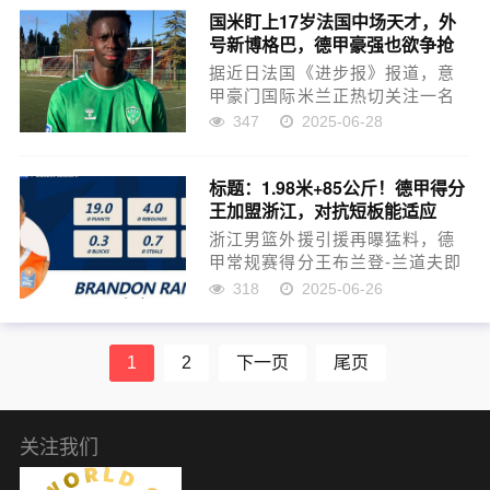
国米盯上17岁法国中场天才，外
号新博格巴，德甲豪强也欲争抢
据近日法国《进步报》报道，意
甲豪门国际米兰正热切关注一名
年轻中场天才——法国圣埃蒂安
347
2025-06-28
的保罗-埃马德。为了增强中场实
力，国际米兰积极寻求引入...
标题：1.98米+85公斤！德甲得分
王加盟浙江，对抗短板能适应
CBA吗？
浙江男篮外援引援再曝猛料，德
甲常规赛得分王布兰登-兰道夫即
将加盟。这位身高1.94米、体重
318
2025-06-26
82公斤的锋卫摇摆人，上赛季以
场均19分成为德甲...
1
2
下一页
尾页
关注我们